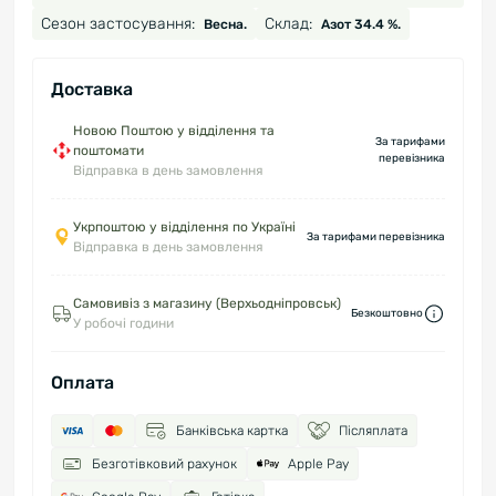
Сезон застосування:
Склад:
Весна.
Азот 34.4 %.
Доставка
Новою Поштою у відділення та
За тарифами
поштомати
перевізника
Відправка в день замовлення
Укрпоштою у відділення по Україні
За тарифами перевізника
Відправка в день замовлення
Самовивіз з магазину (Верхьодніпровськ)
Безкоштовно
У робочі години
Оплата
Банківська картка
Післяплата
Безготівковий рахунок
Apple Pay