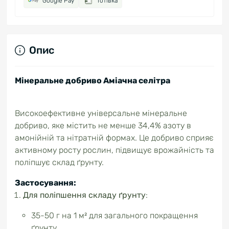
Google Pay
Готівка
Опис
Мінеральне добриво Аміачна селітра
Високоефективне універсальне мінеральне
добриво, яке містить не менше 34,4% азоту в
амонійній та нітратній формах. Це добриво сприяє
активному росту рослин, підвищує врожайність та
поліпшує склад ґрунту.
Застосування:
Для поліпшення складу ґрунту
:
35-50 г на 1 м² для загального покращення
ґрунту.