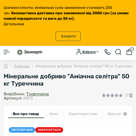
Шановні клієнти, мінімальна сума замовлення становить 250
грн.
Безкоштовна доставка
при замовленні від 3000 грн (за умови
повної передоплати та ваги до 30 кг
).
Детальніше
Закрити
0
Клієнту
Добрива
Мінеральне добриво "Аміачна селітра" 50 кг Туреччина
Мінеральне добриво "Аміачна селітра" 50
кг Туреччина
Виробник:
Туреччина
0
Артикул:
4813
Все про товар
Опис
Характеристики
Відгуки
0
ПОПУЛЯРНИЙ
ЗАКІНЧУЄТЬСЯ