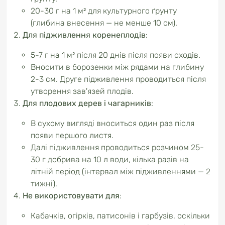
20-30 г на 1 м² для культурного ґрунту
(глибина внесення — не менше 10 см).
Для підживлення коренеплодів
:
5-7 г на 1 м² після 20 днів після появи сходів.
Вносити в борозенки між рядами на глибину
2-3 см. Друге підживлення проводиться після
утворення зав'язей плодів.
Для плодових дерев і чагарників
:
В сухому вигляді вноситься один раз після
появи першого листя.
Далі підживлення проводиться розчином 25-
30 г добрива на 10 л води, кілька разів на
літній період (інтервал між підживленнями — 2
тижні).
Не використовувати для
:
Кабачків, огірків, патисонів і гарбузів, оскільки