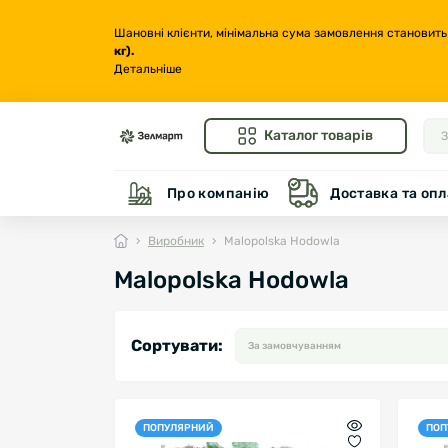
Шановні клієнти, мінімальна сума замовлення становить
кг
).
Детальніше
Каталог товарів
Про компанію
Доставка та опл
Виробник
Malopolska Hodowla
Malopolska Hodowla
Сортувати:
ПОПУЛЯРНИЙ
ПОП