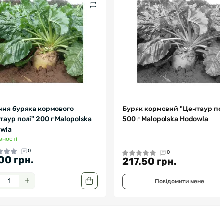
ння буряка кормового
Буряк кормовий "Центаур по
таур полі" 200 г Malopolska
500 г Malopolska Hodowla
wla
вності
0
0
00 грн.
217.50 грн.
Повідомити мене