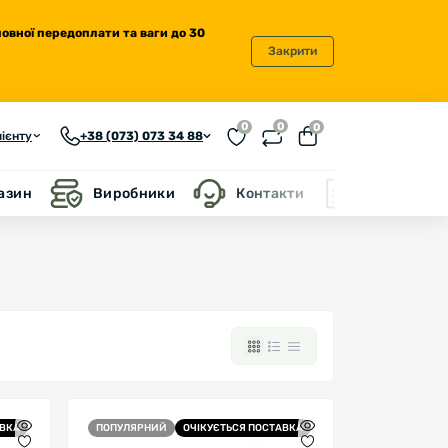
повної передоплати та ваги до 30
Закрити
0
0
0
ієнту
+38 (073) 073 34 88
газин
Виробники
Контакти
Блог
АВКА
ПОПУЛЯРНИЙ
ОЧІКУЄТЬСЯ ПОСТАВКА