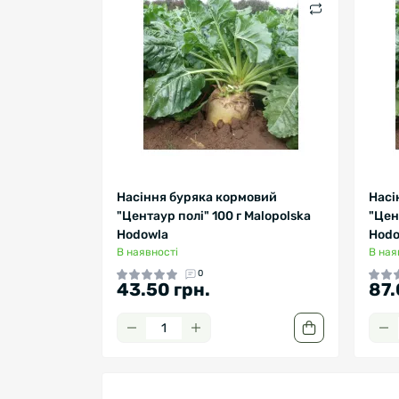
Насіння буряка кормовий
Насі
"Центаур полі" 100 г Malopolska
"Цен
Hodowla
Hodo
В наявності
В ная
0
43.50 грн.
87.