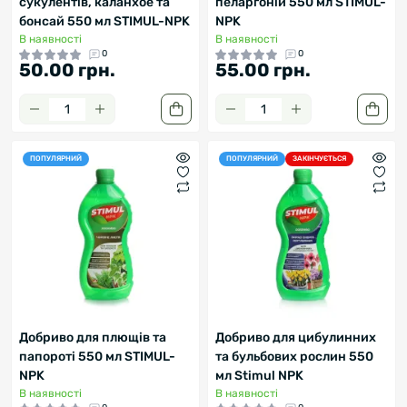
сукулентів, каланхое та
пеларгоній 550 мл STIMUL-
бонсай 550 мл STIMUL-NPK
NPK
В наявності
В наявності
0
0
50.00 грн.
55.00 грн.
ПОПУЛЯРНИЙ
ПОПУЛЯРНИЙ
ЗАКІНЧУЄТЬСЯ
Добриво для плющів та
Добриво для цибулинних
папороті 550 мл STIMUL-
та бульбових рослин 550
NPK
мл Stimul NPK
В наявності
В наявності