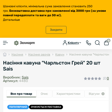
Шановні клієнти, мінімальна сума замовлення становить 250
грн.
Безкоштовна доставка
при замовленні від 3000 грн (за умови
повної передоплати та ваги до 30 кг
).
Детальніше
Закрити
0
Клієнту
Насіння
Насіння овочів
Кавун
Насіння кавуна "Чарльстон Гр
Насіння кавуна "Чарльстон Грей" 20 шт
Sais
Виробник:
Sais
0
Артикул:
4480
Все про товар
Опис
Характеристики
Відгуки
0
ПОПУЛЯРНИЙ
ОЧІКУЄТЬСЯ ПОСТАВКА