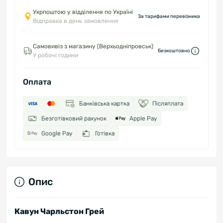
Укрпоштою у відділення по Україні
За тарифами перевізника
Відправка в день замовлення
Самовивіз з магазину (Верхьодніпровськ)
Безкоштовно
У робочі години
Оплата
Банківська картка
Післяплата
Безготівковий рахунок
Apple Pay
Google Pay
Готівка
Опис
Кавун Чарльстон Грей