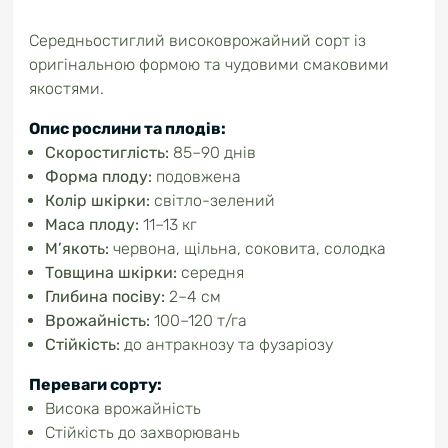
Середньостиглий високоврожайний сорт із
оригінальною формою та чудовими смаковими
якостями.
Опис рослини та плодів:
Скоростиглість:
85–90 днів
Форма плоду:
подовжена
Колір шкірки:
світло-зелений
Маса плоду:
11–13 кг
М’якоть:
червона, щільна, соковита, солодка
Товщина шкірки:
середня
Глибина посіву:
2–4 см
Врожайність:
100–120 т/га
Стійкість:
до антракнозу та фузаріозу
Переваги сорту:
Висока врожайність
Стійкість до захворювань