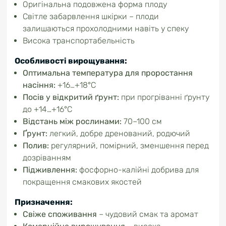
Оригінальна подовжена форма плоду
Світле забарвлення шкірки – плоди
залишаються прохолодними навіть у спеку
Висока транспортабельність
Особливості вирощування:
Оптимальна температура для проростання
насіння:
+16…+18°C
Посів у відкритий ґрунт:
при прогріванні ґрунту
до +14…+16°C
Відстань між рослинами:
70–100 см
Ґрунт:
легкий, добре дренований, родючий
Полив:
регулярний, помірний, зменшення перед
дозріванням
Підживлення:
фосфорно-калійні добрива для
покращення смакових якостей
Призначення:
Свіже споживання
– чудовий смак та аромат