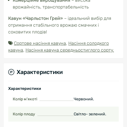
Комерційне вирощування
– висока
врожайність, транспортабельність
Кавун «Чарльстон Грей»
– ідеальний вибір для
отримання стабільного врожаю смачних і
соковитих плодів!
Сортове насіння кавуна
,
Насіння солодкого
кавуна
,
Насіння кавуна середньостиглого сорту.
Характеристики
Характеристики
Колір м'якоті
Червоний.
Колір плоду
Світло- зелений.