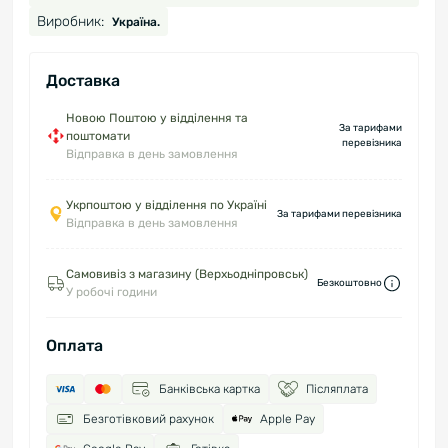
Виробник:
Україна.
Доставка
Новою Поштою у відділення та
За тарифами
поштомати
перевізника
Відправка в день замовлення
Укрпоштою у відділення по Україні
За тарифами перевізника
Відправка в день замовлення
Самовивіз з магазину (Верхьодніпровськ)
Безкоштовно
У робочі години
Оплата
Банківська картка
Післяплата
Безготівковий рахунок
Apple Pay