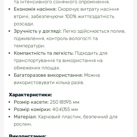
та інтенсивного сонячного опромінення.
Економія насіння:
Скорочує витрату насіння
втричі, забезпечуючи 100% життєздатність
розсади.
Зручність у догляді:
Легко здійснюється полив,
підживлення, контроль вологості та
температури.
Компактність та легкість:
Підходить для
транспортування та використання на
обмежених площах.
Багаторазове використання:
Можна
використовувати кілька разів.
Характеристики:
Розмір касети:
250
185
95 мм
Розмір комірки:
40
40
55 мм
Матеріал:
Харчовий пластик, безпечний для
рослин.
Використання: