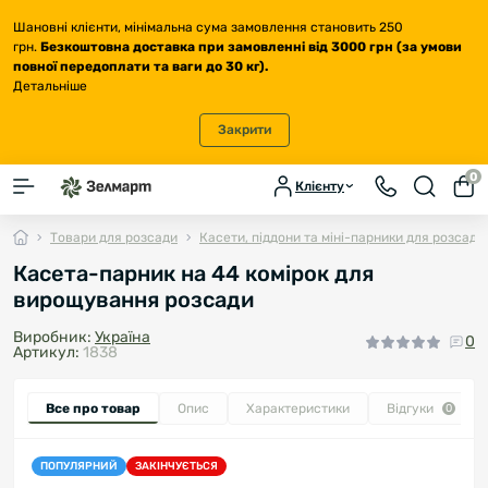
Шановні клієнти, мінімальна сума замовлення становить 250
грн.
Безкоштовна доставка
при замовленні від 3000 грн (за умови
повної передоплати та ваги до 30 кг
).
Детальніше
Закрити
0
Клієнту
Товари для розсади
Касети, піддони та міні-парники для розсади
Касета-парник на 44 комірок для
вирощування розсади
Виробник:
Україна
0
Артикул:
1838
Все про товар
Опис
Характеристики
Відгуки
0
ПОПУЛЯРНИЙ
ЗАКІНЧУЄТЬСЯ