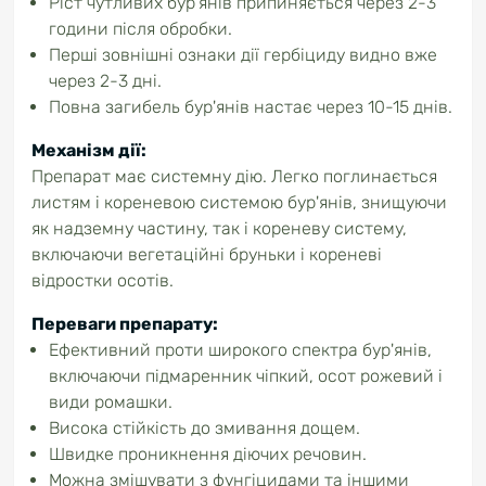
Ріст чутливих бур'янів припиняється через 2-3
години після обробки.
Перші зовнішні ознаки дії гербіциду видно вже
через 2-3 дні.
Повна загибель бур'янів настає через 10-15 днів.
Механізм дії:
Препарат має системну дію. Легко поглинається
листям і кореневою системою бур'янів, знищуючи
як надземну частину, так і кореневу систему,
включаючи вегетаційні бруньки і кореневі
відростки осотів.
Переваги препарату:
Ефективний проти широкого спектра бур'янів,
включаючи підмаренник чіпкий, осот рожевий і
види ромашки.
Висока стійкість до змивання дощем.
Швидке проникнення діючих речовин.
Можна змішувати з фунгіцидами та іншими