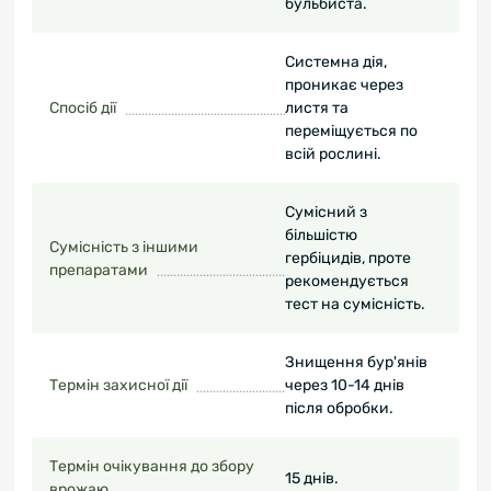
бульбиста.
Системна дія,
проникає через
Спосіб дії
листя та
переміщується по
всій рослині.
Сумісний з
більшістю
Сумісність з іншими
гербіцидів, проте
препаратами
рекомендується
тест на сумісність.
Знищення бур'янів
Термін захисної дії
через 10-14 днів
після обробки.
Термін очікування до збору
15 днів.
врожаю