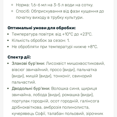
Норма: 1,6-6 мл на 3-5 л води на сотку.
Спосіб: Обприскування від фази кущення до
початку виходу в трубку культури.
Оптимальні умови для обробки:
Температура повітря: від +10°C до +23°C.
Кількість обробок за сезон: 1.
Не обробляти при температурі нижче +8°C.
Спектр дії:
Злакові бур'яни:
Лисохвіст мишохвостиковий,
вівсюг звичайний, просо (види), пальчатка
(види), мишій (види), тонконіг, свинорий
пальчастий.
Дводольні бур'яни:
Волошка синя, щириця
звичайна, лобода (види), ромашка (види),
портулак городній, осот городній, галінсога
дрібноквіткова, амброзія полинолиста,
кучерявець Софії, талабан польовий, зірочник