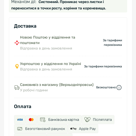
Механізм дії:
Системний. Проникає через листки і
переноситися в точки росту, коріння та кореневища.
Доставка
Новою Поштою у відділення та
За тарифами
поштомати
перевізника
Відправка в день замовлення
Укрпоштою у відділення по Україні
За тарифами перевізника
Відправка в день замовлення
Самовивіз з магазину (Верхьодніпровськ)
Безкоштовно
У робочі години
Оплата
Банківська картка
Післяплата
Безготівковий рахунок
Apple Pay