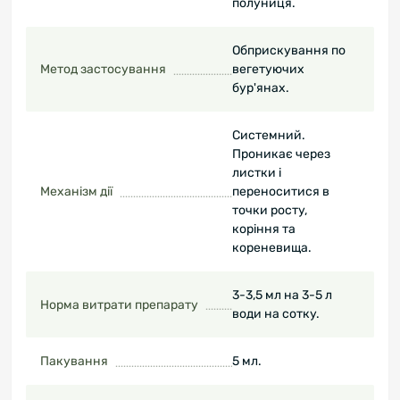
полуниця.
Обприскування по
Метод застосування
вегетуючих
бур'янах.
Системний.
Проникає через
листки і
Механізм дії
переноситися в
точки росту,
коріння та
кореневища.
3-3,5 мл на 3-5 л
Норма витрати препарату
води на сотку.
Пакування
5 мл.