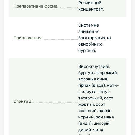
Розчинний
Препаративна форма
концентрат.
Системне
знищення
Призначення
багаторічних та
однорічних
бур'янів.
Високочутливі:
буркун лікарський,
волошка синя,
гірчак (види), мати-
і-мачуха, латук
татарський, осот
Спектр дії
жовтий, осот
рожевий, паслін
чорний, ромашка
(види), цикорій
дикий, чина