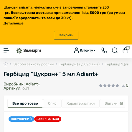
Шановні клієнти, мінімальна сума замовлення становить 250
грн.
Безкоштовна доставка
при замовленні від 3000 грн (за умови
повної передоплати та ваги до 30 кг
).
Детальніше
Закрити
0
Клієнту
Засоби захисту рослин
Гербіциди (від бур’янів)
Гербіцид "Цукро
Гербіцид "Цукрон+" 5 мл Adiant+
Виробник:
Adiant+
0
Артикул:
631
Все про товар
Опис
Характеристики
Відгуки
0
ПОПУЛЯРНИЙ
ЗАКІНЧУЄТЬСЯ