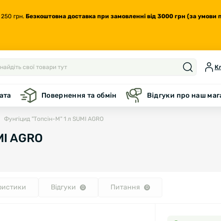
 250 грн.
Безкоштовна доставка
при замовленні від 3000 грн (за умови 
Кл
ата
Повернення та обмін
Відгуки про наш ма
Фунгіцид "Топсін-М" 1 л SUMI AGRO
MI AGRO
ристики
Відгуки
Питання
0
0