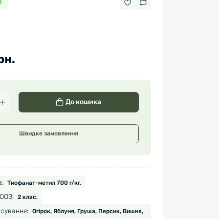
1
рн.
До кошика
Швидке замовлення
:
Тиофанат-метил 700 г/кг.
ООЗ:
2 клас.
сування:
Огірок, Яблуня, Груша, Персик, Вишня,