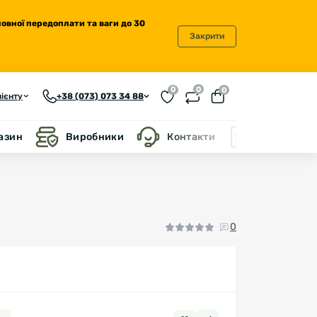
повної передоплати та ваги до 30
Закрити
0
0
0
ієнту
+38 (073) 073 34 88
газин
Виробники
Контакти
Блог
0