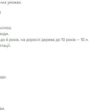
них умовах.
:
іліоз.
води.
до 6 років, на дорослі дерева до 10 років — 10 л.
тації.
оди.
ди.