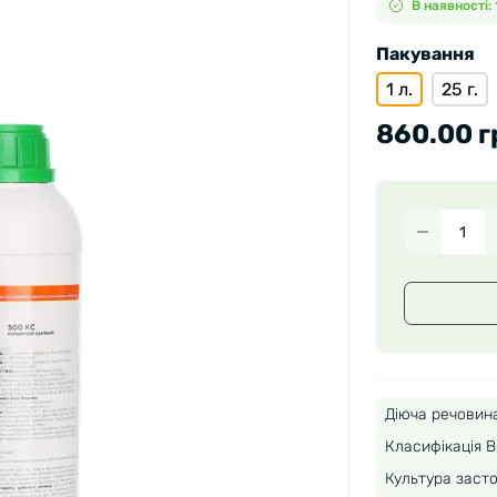
В наявності: 
Пакування
1 л.
25 г.
860.00 г
Діюча речовина
Класифікація В
Культура засто