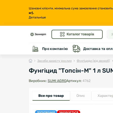
Шановні клієнти, мінімальна сума замовлення становить
кг
).
Детальніше
Каталог товарів
Про компанію
Доставка та опл
Засоби захисту рослин
Фунгіциди (від хвороб)
Фунгіцид "Топсін-М" 1 л SU
Виробник:
SUMI AGRO
Артикул:
4762
Все про товар
Опис
Характе
ПОПУЛЯРНИЙ
ЗАКІНЧУЄТЬСЯ