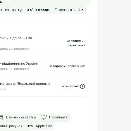
.
 препарату:
Пакування:
10 г/10 л води.
1 л.
ю у відділення та
За тарифами
перевізника
 день замовлення
 відділення по Україні
За тарифами перевізника
 день замовлення
 магазину (Верхьодніпровськ)
Безкоштовно
дини
Банківська картка
Післяплата
ковий рахунок
Apple Pay