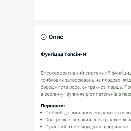
Опис
Фунгіцид Топсін-М
Високоефективний системний фунгіцид, 
грибкових захворювань на плодово-ягідн
борошниста роса, антракноз, парша. Пре
в рослину і зупиняє ріст патогенів з пе
Переваги:
Стійкий до змивання опадами та поли
Контролює широкий спектр захворюв
Сумісний з пестицидами, добривами 