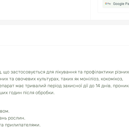
Google P
що застосовується для лікування та профілактики різних
их та овочевих культурах, таких як моніліоз, кокомікоз,
парат має тривалий період захисної дії до 14 днів, прони
рших годин після обробки.
вом.
ань рослин.
та прилипателями.