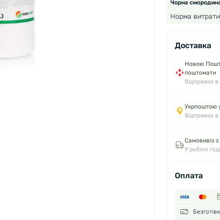
Чорна смородина
Норма витрати
Доставка
Новою Пошто
поштомати
Відправка в
Укрпоштою у
Відправка в
Самовивіз з
У робочі го
Оплата
Безготів