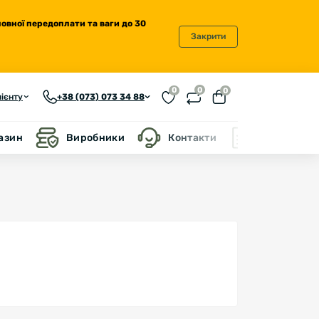
повної передоплати та ваги до 30
Закрити
0
0
0
ієнту
+38 (073) 073 34 88
газин
Виробники
Контакти
Блог