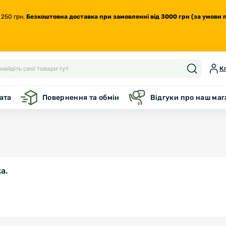
 250 грн.
Безкоштовна доставка
при замовленні від 3000 грн (за умови 
Кл
ата
Повернення та обмін
Відгуки про наш ма
а.