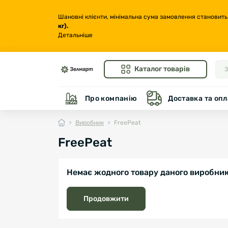
Шановні клієнти, мінімальна сума замовлення становить
кг
).
Детальніше
Каталог товарів
Про компанію
Доставка та опл
Виробник
FreePeat
FreePeat
Немає жодного товару даного виробник
Продовжити