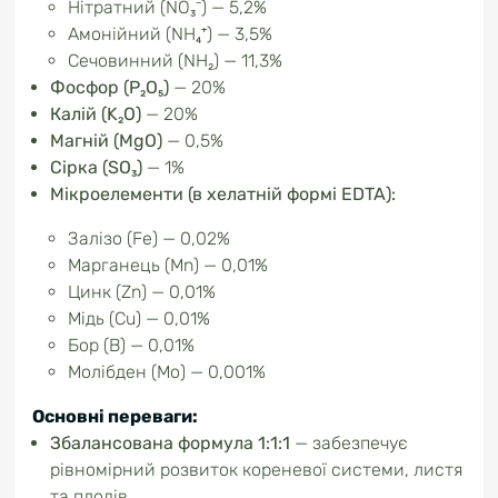
Нітратний (NO₃⁻) — 5,2%
Амонійний (NH₄⁺) — 3,5%
Сечовинний (NH₂) — 11,3%
Фосфор (P₂O₅)
— 20%
Калій (K₂O)
— 20%
Магній (MgO)
— 0,5%
Сірка (SO₃)
— 1%
Мікроелементи (в хелатній формі EDTA):
Залізо (Fe) —
0,02%
Марганець (Mn) —
0,01%
Цинк (Zn) —
0,01%
Мідь (Cu) —
0,01%
Бор (B) —
0,01%
Молібден (Mo) —
0,001%
Основні переваги:
Збалансована формула 1:1:1
—
забезпечує
рівномірний розвиток кореневої системи, листя
та плодів.