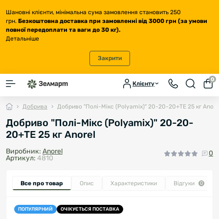
Шановні клієнти, мінімальна сума замовлення становить 250
грн.
Безкоштовна доставка
при замовленні від 3000 грн (за умови
повної передоплати та ваги до 30 кг
).
Детальніше
Закрити
0
Клієнту
Добрива
Добриво "Полі-Мікс (Polyamix)" 20-20-20+TЕ 25 кг Anore
Добриво "Полі-Мікс (Polyamix)" 20-20-
20+TЕ 25 кг Anorel
Виробник:
Anorel
0
Артикул:
4810
Все про товар
Опис
Характеристики
Відгуки
0
ПОПУЛЯРНИЙ
ОЧІКУЄТЬСЯ ПОСТАВКА