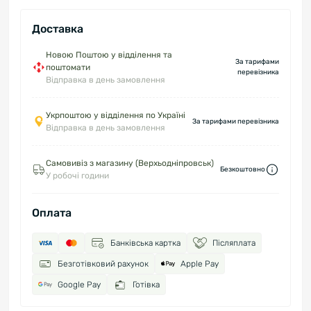
Доставка
Новою Поштою у відділення та
За тарифами
поштомати
перевізника
Відправка в день замовлення
Укрпоштою у відділення по Україні
За тарифами перевізника
Відправка в день замовлення
Самовивіз з магазину (Верхьодніпровськ)
Безкоштовно
У робочі години
Оплата
Банківська картка
Післяплата
Безготівковий рахунок
Apple Pay
Google Pay
Готівка