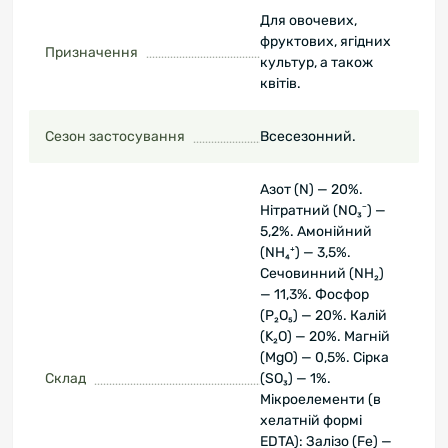
Для овочевих,
фруктових, ягідних
Призначення
культур, а також
квітів.
Сезон застосування
Всесезонний.
Азот (N) — 20%.
Нітратний (NO₃⁻) —
5,2%. Амонійний
(NH₄⁺) — 3,5%.
Сечовинний (NH₂)
— 11,3%. Фосфор
(P₂O₅) — 20%. Калій
(K₂O) — 20%. Магній
(MgO) — 0,5%. Сірка
Склад
(SO₃) — 1%.
Мікроелементи (в
хелатній формі
EDTA): Залізо (Fe) —