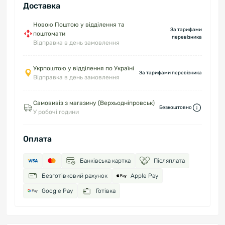
Доставка
Новою Поштою у відділення та
За тарифами
поштомати
перевізника
Відправка в день замовлення
Укрпоштою у відділення по Україні
За тарифами перевізника
Відправка в день замовлення
Самовивіз з магазину (Верхьодніпровськ)
Безкоштовно
У робочі години
Оплата
Банківська картка
Післяплата
Безготівковий рахунок
Apple Pay
Google Pay
Готівка