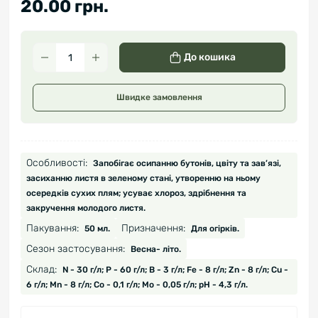
20.00 грн.
До кошика
Швидке замовлення
Особливості:
Запобігає осипанню бутонів, цвіту та зав’язі,
засиханню листя в зеленому стані, утворенню на ньому
осередків сухих плям; усуває хлороз, здрібнення та
закручення молодого листя.
Пакування:
Призначення:
50 мл.
Для огірків.
Сезон застосування:
Весна- літо.
Склад:
N - 30 г/л; P - 60 г/л; B - 3 г/л; Fe - 8 г/л; Zn - 8 г/л; Cu -
6 г/л; Mn - 8 г/л; Co - 0,1 г/л; Mo - 0,05 г/л; pH - 4,3 г/л.