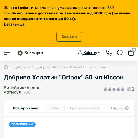
Шановні клієнти, мінімальна сума замовлення становить 250
грн.
Безкоштовна доставка
при замовленні від 3000 грн (за умови
повної передоплати та ваги до 30 кг
).
Детальніше
Закрити
0
Клієнту
Добрива
Добриво Хелатин "Огірок" 50 мл Кіссон
Добриво Хелатин "Огірок" 50 мл Кіссон
Виробник:
Кіссон
0
Артикул:
750
Все про товар
Опис
Характеристики
Відгуки
0
ПОПУЛЯРНИЙ