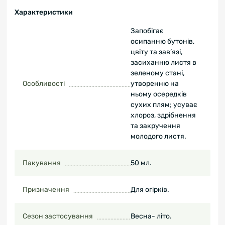
Характеристики
Запобігає
осипанню бутонів,
цвіту та зав’язі,
засиханню листя в
зеленому стані,
Особливості
утворенню на
ньому осередків
сухих плям; усуває
хлороз, здрібнення
та закручення
молодого листя.
Пакування
50 мл.
Призначення
Для огірків.
Сезон застосування
Весна- літо.