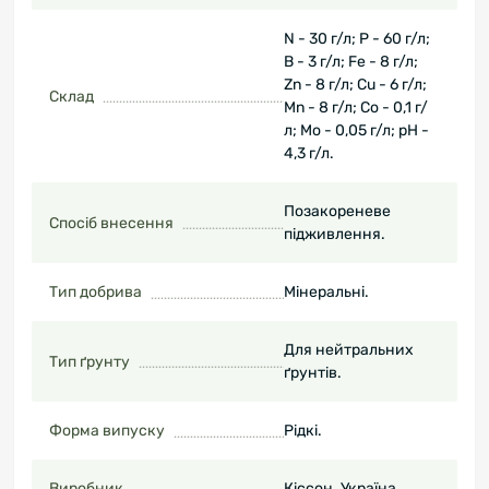
N - 30 г/л; P - 60 г/л;
B - 3 г/л; Fe - 8 г/л;
Zn - 8 г/л; Cu - 6 г/л;
Склад
Mn - 8 г/л; Co - 0,1 г/
л; Mo - 0,05 г/л; pH -
4,3 г/л.
Позакореневе
Спосіб внесення
підживлення.
Тип добрива
Мінеральні.
Для нейтральних
Тип ґрунту
ґрунтів.
Форма випуску
Рідкі.
Виробник
Кіссон. Україна.