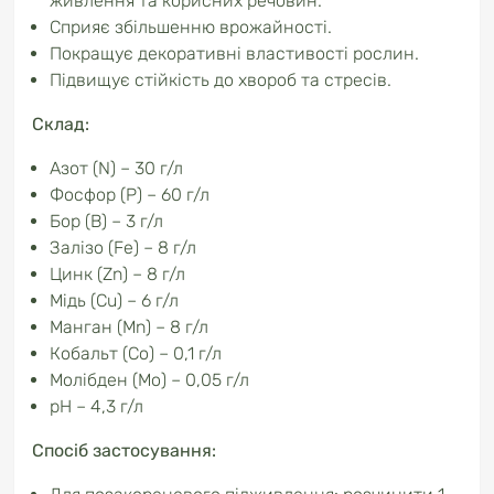
живлення та корисних речовин.
Сприяє збільшенню врожайності.
Покращує декоративні властивості рослин.
Підвищує стійкість до хвороб та стресів.
Склад:
Азот (N) – 30 г/л
Фосфор (P) – 60 г/л
Бор (B) – 3 г/л
Залізо (Fe) – 8 г/л
Цинк (Zn) – 8 г/л
Мідь (Cu) – 6 г/л
Манган (Mn) – 8 г/л
Кобальт (Co) – 0,1 г/л
Молібден (Mo) – 0,05 г/л
pH – 4,3 г/л
Спосіб застосування: