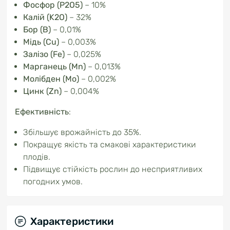
Фосфор (P2O5)
– 10%
Калій (K2O)
– 32%
Бор (B)
– 0,01%
Мідь (Cu)
– 0,003%
Залізо (Fe)
– 0,025%
Марганець (Mn)
– 0,013%
Молібден (Mo)
– 0,002%
Цинк (Zn)
– 0,004%
Ефективність
:
Збільшує врожайність до 35%.
Покращує якість та смакові характеристики
плодів.
Підвищує стійкість рослин до несприятливих
погодних умов.
Характеристики