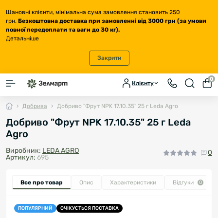
Шановні клієнти, мінімальна сума замовлення становить 250
грн.
Безкоштовна доставка
при замовленні від 3000 грн (за умови
повної передоплати та ваги до 30 кг
).
Детальніше
Закрити
0
Клієнту
Добрива
Добриво "Фрут NPK 17.10.35" 25 г Leda Agro
Добриво "Фрут NPK 17.10.35" 25 г Leda
Agro
Виробник:
LEDA AGRO
0
Артикул:
695
Все про товар
Опис
Характеристики
Відгуки
0
ПОПУЛЯРНИЙ
ОЧІКУЄТЬСЯ ПОСТАВКА