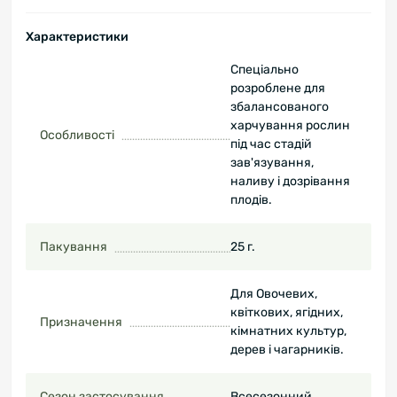
Характеристики
Спеціально
розроблене для
збалансованого
харчування рослин
Особливості
під час стадій
зав'язування,
наливу і дозрівання
плодів.
Пакування
25 г.
Для Овочевих,
квіткових, ягідних,
Призначення
кімнатних культур,
дерев і чагарників.
Сезон застосування
Всесезонний.