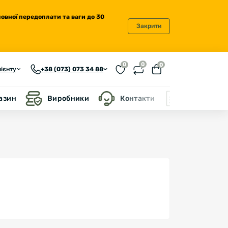
повної передоплати та ваги до 30
Закрити
0
0
0
ієнту
+38 (073) 073 34 88
газин
Виробники
Контакти
Блог