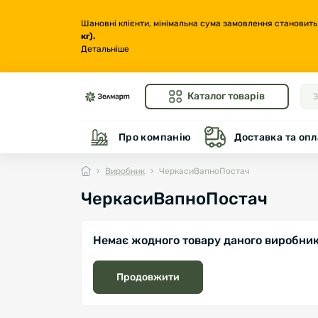
Шановні клієнти, мінімальна сума замовлення становить
кг
).
Детальніше
Каталог товарів
Про компанію
Доставка та опл
Виробник
ЧеркасиВапноПостач
ЧеркасиВапноПостач
Немає жодного товару даного виробник
Продовжити