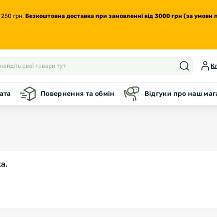
 250 грн.
Безкоштовна доставка
при замовленні від 3000 грн (за умови 
Кл
ата
Повернення та обмін
Відгуки про наш ма
а.