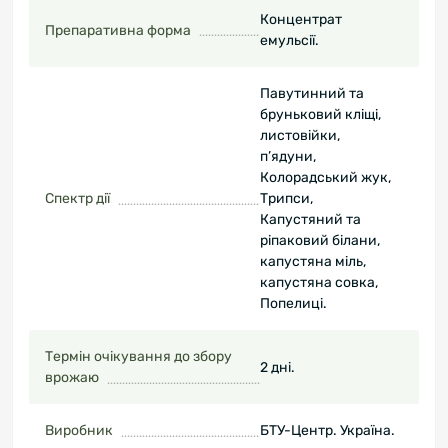
Концентрат
Препаративна форма
емульсії.
Павутинний та
бруньковий кліщі,
листовійки,
п’ядуни,
Колорадський жук,
Спектр дії
Трипси,
Капустяний та
ріпаковий білани,
капустяна міль,
капустяна совка,
Попелиці.
Термін очікування до збору
2 дні.
врожаю
Виробник
БТУ-Центр. Україна.