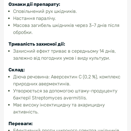
Ознаки дії препарату:
Сповільнений рух шкідників.
Настання паралічу.
Масова загибель шкідників через 3–7 днів після
обробки.
Тривалість захисної дії:
Захисний ефект триває в середньому 14 днів,
залежно від погодних умов і виду культури.
Склад:
Діюча речовина: Аверсектин С (0,2 %), комплекс
природних авермектинів.
Утворюється за допомогою штаму-продуценту
бактерії Streptomyces avermitilis.
Має високу інсектицидну та акарицидну
активність.
Переваги:
Ефективний проти широкого спектра шкідників