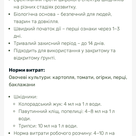
на різних стадіях розвитку.
Біологічна основа – безпечний для людей,
тварин та довкілля.
Швидкий початок дії – перші ознаки через 1–3
дні.
Тривалий захисний період – до 14 днів.
Підходить для використання у закритому та
відкритому ґрунті.
Норми витрат:
Овочеві культури: картопля, томати, огірки, перці,
баклажани
Шкідники:
Колорадський жук: 4 мл на 1 л води.
Павутинний кліщ, попелиці: 4–8 мл на 1 л
води.
Трипси: 10 мл на 1 л води.
Норма витрати робочого розчину: 4–10 л на