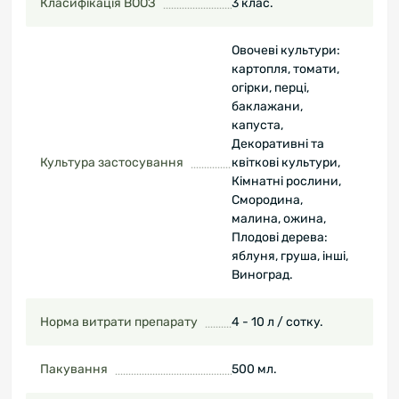
Класифікація ВООЗ
3 клас.
Овочеві культури:
картопля, томати,
огірки, перці,
баклажани,
капуста,
Декоративні та
Культура застосування
квіткові культури,
Кімнатні рослини,
Смородина,
малина, ожина,
Плодові дерева:
яблуня, груша, інші,
Виноград.
Норма витрати препарату
4 - 10 л / сотку.
Пакування
500 мл.