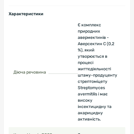
Характеристики
Є комплекс
природних
авермектинів -
Аверсектин С (0,2
%), який
утворюється в
процесі
життєдіяльності
Діюча речовина
штаму-продуценту
стрептоміцету
Streptomyces
avermitilis і має
високу
інсектицидну та
акарицидну
активність.