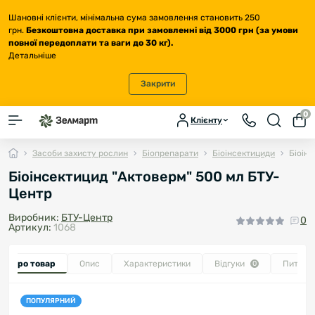
Шановні клієнти, мінімальна сума замовлення становить 250
грн.
Безкоштовна доставка
при замовленні від 3000 грн (за умови
повної передоплати та ваги до 30 кг
).
Детальніше
Закрити
0
Клієнту
Засоби захисту рослин
Біопрепарати
Біоінсектициди
Біоін
Біоінсектицид "Актоверм" 500 мл БТУ-
Центр
Виробник:
БТУ-Центр
0
Артикул:
1068
се про товар
Опис
Характеристики
Відгуки
Питанн
0
ПОПУЛЯРНИЙ