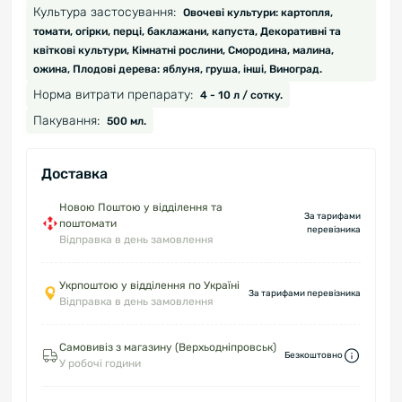
Культура застосування:
Овочеві культури: картопля,
томати, огірки, перці, баклажани, капуста, Декоративні та
квіткові культури, Кімнатні рослини, Смородина, малина,
ожина, Плодові дерева: яблуня, груша, інші, Виноград.
Норма витрати препарату:
4 - 10 л / сотку.
Пакування:
500 мл.
Доставка
Новою Поштою у відділення та
За тарифами
поштомати
перевізника
Відправка в день замовлення
Укрпоштою у відділення по Україні
За тарифами перевізника
Відправка в день замовлення
Самовивіз з магазину (Верхьодніпровськ)
Безкоштовно
У робочі години