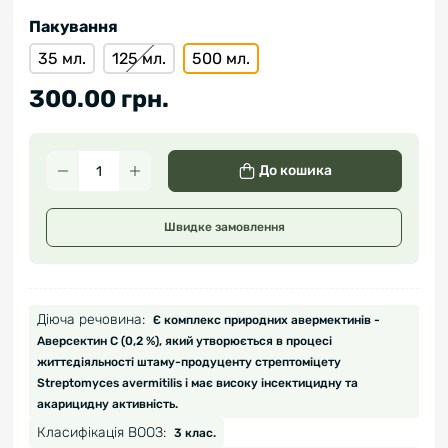
Пакування
35 мл.
125 мл.
500 мл.
300.00 грн.
До кошика
Швидке замовлення
Діюча речовина:
Є комплекс природних авермектинів -
Аверсектин С (0,2 %), який утворюється в процесі
життєдіяльності штаму-продуценту стрептоміцету
Streptomyces avermitilis і має високу інсектицидну та
акарицидну активність.
Класифікація ВООЗ:
3 клас.