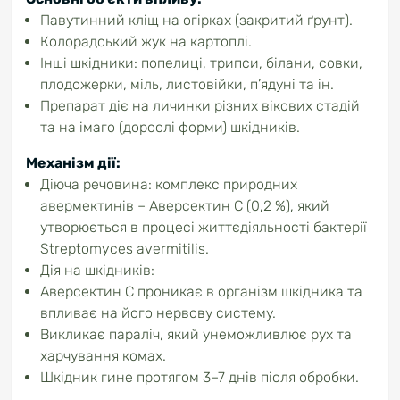
Павутинний кліщ на огірках (закритий ґрунт).
Колорадський жук на картоплі.
Інші шкідники: попелиці, трипси, білани, совки,
плодожерки, міль, листовійки, п’ядуні та ін.
Препарат діє на личинки різних вікових стадій
та на імаго (дорослі форми) шкідників.
Механізм дії:
Діюча речовина: комплекс природних
авермектинів – Аверсектин С (0,2 %), який
утворюється в процесі життєдіяльності бактерії
Streptomyces avermitilis.
Дія на шкідників:
Аверсектин С проникає в організм шкідника та
впливає на його нервову систему.
Викликає параліч, який унеможливлює рух та
харчування комах.
Шкідник гине протягом 3–7 днів після обробки.