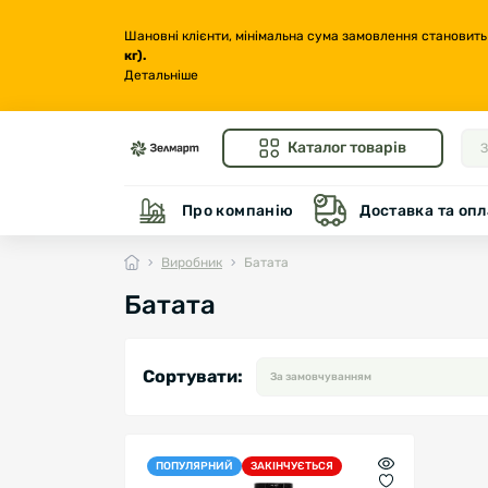
Шановні клієнти, мінімальна сума замовлення становить
кг
).
Детальніше
Каталог товарів
Про компанію
Доставка та опл
Виробник
Батата
Батата
Сортувати:
ПОПУЛЯРНИЙ
ЗАКІНЧУЄТЬСЯ