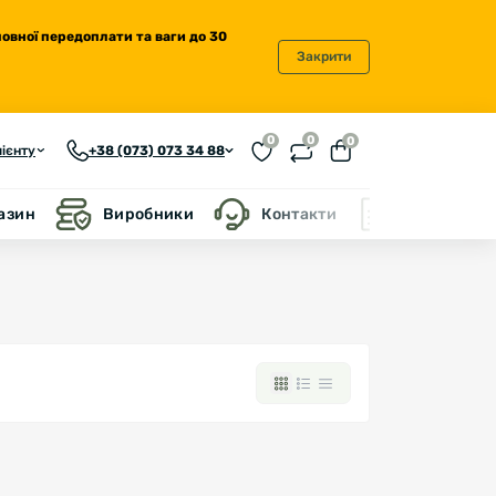
повної передоплати та ваги до 30
Закрити
0
0
0
ієнту
+38 (073) 073 34 88
газин
Виробники
Контакти
Блог