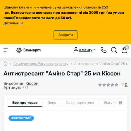
Шановні клієнти, мінімальна сума замовлення становить 250
грн.
Безкоштовна доставка
при замовленні від 3000 грн (за умови
повної передоплати та ваги до 30 кг
).
Детальніше
Закрити
0
Клієнту
Стимулятори/Регулятори росту
Антистресант "Аміно Стар" 25 мл
Антистресант "Аміно Стар" 25 мл Кіссон
Виробник:
Кіссон
0
Артикул:
771
Все про товар
Опис
Характеристики
Відгуки
0
ПОПУЛЯРНИЙ