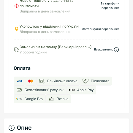
Новою Поштою у відділення та
За тарифами
поштомати
перевізника
Відправка в день замовлення
Укрпоштою у відділення по Україні
За тарифами перевізника
Відправка в день замовлення
Самовивіз з магазину (Верхьодніпровськ)
Безкоштовно
У робочі години
Оплата
Банківська картка
Післяплата
Безготівковий рахунок
Apple Pay
Google Pay
Готівка
Опис