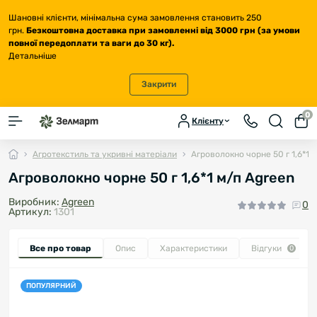
Шановні клієнти, мінімальна сума замовлення становить 250
грн.
Безкоштовна доставка
при замовленні від 3000 грн (за умови
повної передоплати та ваги до 30 кг
).
Детальніше
Закрити
0
Клієнту
Агротекстиль та укривні матеріали
Агроволокно чорне 50 г 1,6*1 
Агроволокно чорне 50 г 1,6*1 м/п Agreen
Виробник:
Agreen
0
Артикул:
1301
Все про товар
Опис
Характеристики
Відгуки
0
ПОПУЛЯРНИЙ